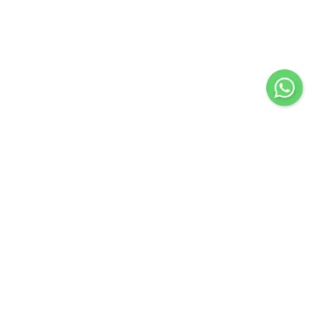
Importir & Distributor dari berbagai jenis alat-alat
pengangkat barang & perlengkapan penunjang industri
konstruksi atau industri manufaktur.
Navigasi
Servis