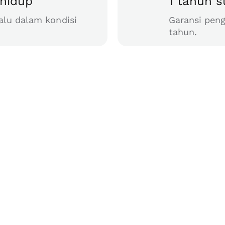
hidup
1 tahun 
alu dalam kondisi
Garansi peng
tahun.