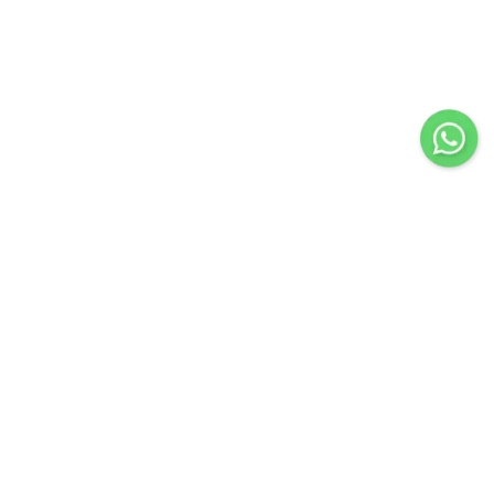
Importir & Distributor dari berbagai jenis alat-alat
pengangkat barang & perlengkapan penunjang industri
konstruksi atau industri manufaktur.
Navigasi
Servis