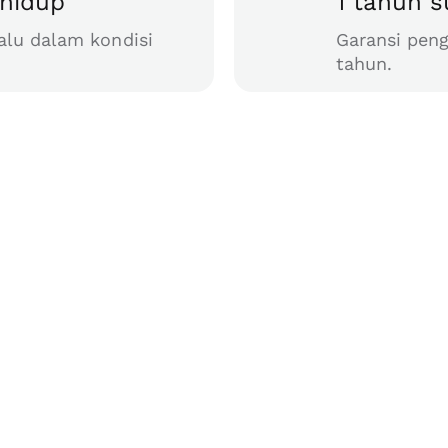
hidup
1 tahun 
alu dalam kondisi
Garansi peng
tahun.