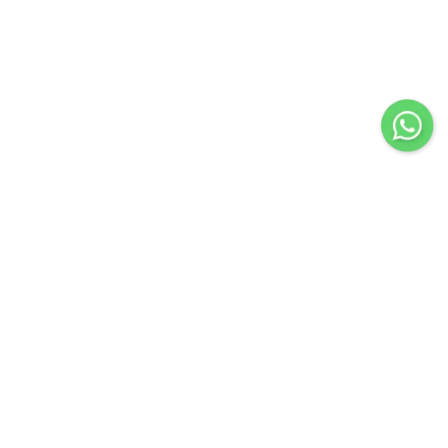
Importir & Distributor dari berbagai jenis alat-alat
pengangkat barang & perlengkapan penunjang industri
konstruksi atau industri manufaktur.
Navigasi
Servis