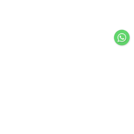
Importir & Distributor dari berbagai jenis alat-alat
pengangkat barang & perlengkapan penunjang industri
konstruksi atau industri manufaktur.
Navigasi
Servis