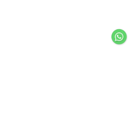
Importir & Distributor dari berbagai jenis alat-alat
pengangkat barang & perlengkapan penunjang industri
konstruksi atau industri manufaktur.
Navigasi
Servis