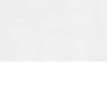
alat
Navigasi
Servis
Produk
Penjualan
Tentang Kami
Spareparts
Pameran Kami
Perbaikan Unit
Blog
Sektor Industri