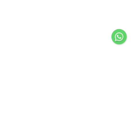
Importir & Distributor dari berbagai jenis alat-alat
pengangkat barang & perlengkapan penunjang industri
konstruksi atau industri manufaktur.
Navigasi
Servis