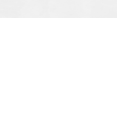
alat
Navigasi
Servis
Produk
Penjualan
Tentang Kami
Spareparts
Pameran Kami
Perbaikan Unit
Blog
Sektor Industri