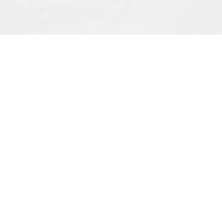
Importir & Distributor dari berbagai jenis alat-
pengangkat barang & perlengkapan penunjang
industri konstruksi atau industri manufaktur.
Lokasi & Jam Operasional