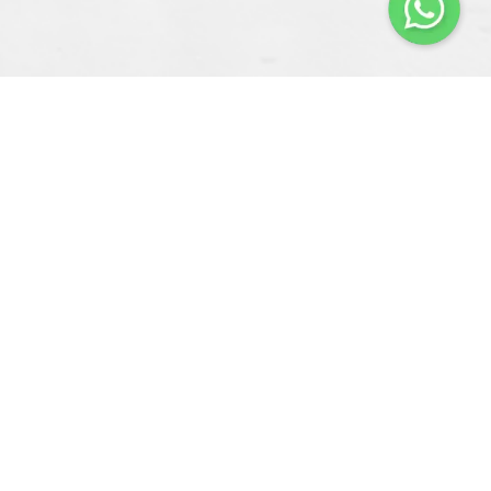
Kontak
admin@kestoneofficial.com
(+62)812-8355-8377