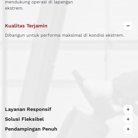
mendukung operasi di lapangan
ekstrem.
Kualitas Terjamin
Dibangun untuk performa maksimal di kondisi ekstrem.
Layanan Responsif
Dukungan teknis siap kapan pun dibutuhkan di lokasi.
Solusi Fleksibel
Dapat diterapkan di berbagai jenis operasi tambang dan
Pendampingan Penuh
energi.