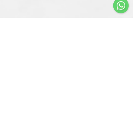
Importir & Distributor dari berbagai jenis alat-alat
pengangkat barang & perlengkapan penunjang industri
konstruksi atau industri manufaktur.
Navigasi
Servis
Produk
Penjualan
Tentang Kami
Spareparts
Pameran Kami
Perbaikan Unit
Blog
Sektor Industri