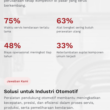
perusahaan tetap kompetitif di pasar yang terus
berkembang.
75
%
63
%
Waktu servis kendaraan terlalu
Alat bengkel sering butuh
lama
perawatan ulang
48
%
33
%
Biaya operasional meningkat tiap
Keterlambatan suplai komponen
tahun
umum terjadi
Jawaban Kami
Solusi untuk Industri Otomotif
Peralatan pendukung otomotif membantu meningkatkan
kecepatan, presisi, dan efisiensi dalam proses servis,
produksi, serta pemeliharaan kendaraan.