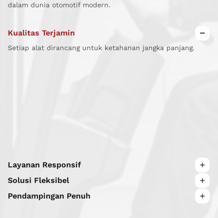
dalam dunia otomotif modern.
Kualitas Terjamin
Setiap alat dirancang untuk ketahanan jangka panjang.
Layanan Responsif
Bantuan cepat untuk menjaga kelancaran operasional
Solusi Fleksibel
bengkel.
Mendukung berbagai jenis kendaraan dan sistem kerja.
Pendampingan Penuh
Setiap pelanggan dibimbing sampai sistem berjalan dengan